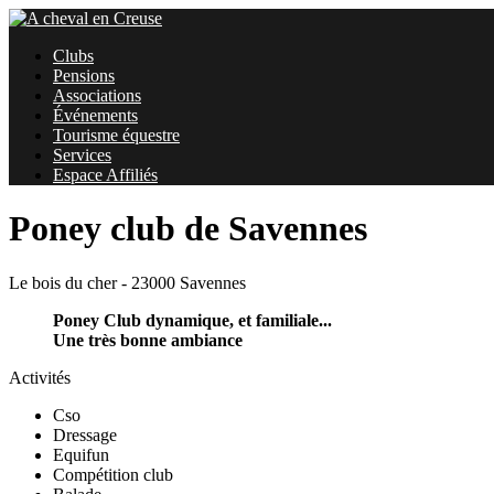
Clubs
Pensions
Associations
Événements
Tourisme équestre
Services
Espace Affiliés
Poney club de Savennes
Le bois du cher - 23000 Savennes
Poney Club dynamique, et familiale...
Une très bonne ambiance
Activités
Cso
Dressage
Equifun
Compétition club