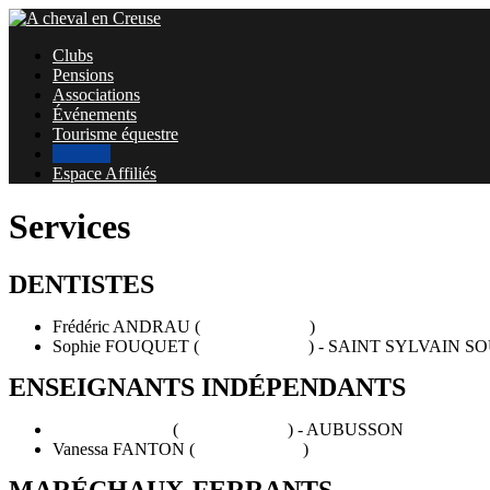
Clubs
Pensions
Associations
Événements
Tourisme équestre
Services
Espace Affiliés
Services
DENTISTES
Frédéric ANDRAU (
06 63 71 24 80
)
Sophie FOUQUET (
06 85 75 23 30
) - SAINT SYLVAIN 
ENSEIGNANTS INDÉPENDANTS
Arnaud FLOUR
(
06 79 03 54 61
) - AUBUSSON
Vanessa FANTON (
06 11 23 07 14
)
MARÉCHAUX-FERRANTS