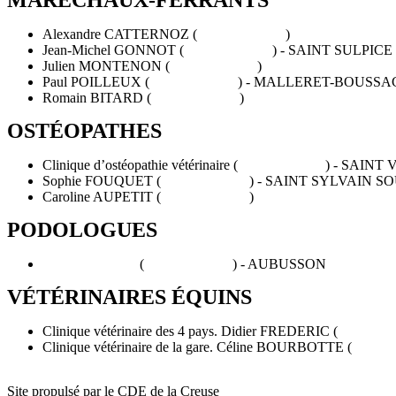
Alexandre CATTERNOZ (
06 37 37 17 18
)
Jean-Michel GONNOT (
05 55 61 98 01
) - SAINT SULPIC
Julien MONTENON (
06 38 42 11 56
)
Paul POILLEUX (
06 34 95 23 84
) - MALLERET-BOUSSA
Romain BITARD (
06 26 90 97 05
)
OSTÉOPATHES
Clinique d’ostéopathie vétérinaire (
05 55 41 02 11
) - SAINT
Sophie FOUQUET (
06 85 75 23 30
) - SAINT SYLVAIN 
Caroline AUPETIT (
06 88 21 98 07
)
PODOLOGUES
Arnaud FLOUR
(
06 79 03 54 61
) - AUBUSSON
VÉTÉRINAIRES ÉQUINS
Clinique vétérinaire des 4 pays. Didier FREDERIC (
05 55 65 
Clinique vétérinaire de la gare. Céline BOURBOTTE (
05 55 5
Site propulsé par le CDE de la Creuse