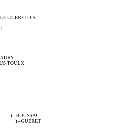
E LE GUERETOIS
C
 VAURY
SOUS TOULX
08 82
) - BOUSSAC
2 94 47
) - GUERET